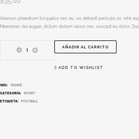
$
35.00
Alienum phaedrum torquatos nec eu, vis detraxit periculis ex, nihil e
Maecenas dui augue, dictum dictum varius nec, suscipit eu dolor. Duis
AÑADIR AL CARRITO
City
Sunglasses
ADD TO WISHLIST
quantity
SKU:
552455
CATEGORÍA:
SPORT
ETIQUETA:
FOOTBALL