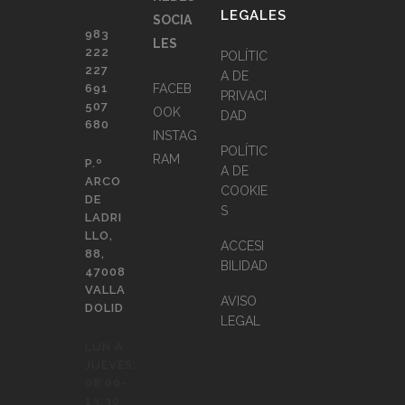
LEGALES
SOCIA
983
LES
222
POLÍTIC
227
A DE
691
FACEB
PRIVACI
507
OOK
DAD
680
INSTAG
POLÍTIC
RAM
P.º
A DE
ARCO
COOKIE
DE
S
LADRI
LLO,
ACCESI
88,
BILIDAD
47008
VALLA
AVISO
DOLID
LEGAL
LUN A
JUEVES:
08:00-
13:30