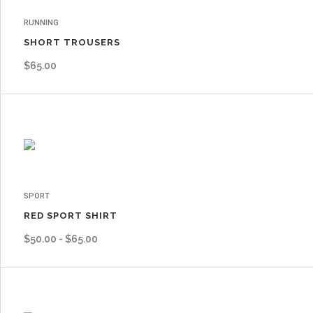
RUNNING
SHORT TROUSERS
$
65.00
SPORT
RED SPORT SHIRT
Rango
$
50.00
-
$
65.00
de
precios:
desde
$50.00